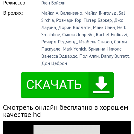
Режиссер:
Глен Бэйсли
В ролях:
Майкл А. Валензано
,
Майкл Гингольд
,
Sal
Sirchia
,
Розмари Гор
,
Питер Баркер
,
Джо
Лауриа
,
Дорин Валдати
,
Майк Лэйн
,
Herb
Smithline
,
Сьюзи Лоррейн
,
Rachel Figliuzzi
,
Ричард Редмонд
,
Изабель Стивен
,
Сэнди
Паскуале
,
Mark Yonick
,
Брианна Николс
,
Ванесса Эдвардс
,
Пол Алли
,
Danny Burrett
,
Дон Цеброн
Смотреть онлайн бесплатно в хорошем
качестве hd