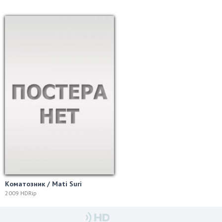
Коматозник / Mati Suri
2009 HDRip