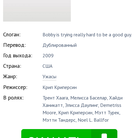
Слоган:
Bobby is trying really hard to be a good guy.
Перевод:
Дублированный
Год выхода:
2009
Страна:
США
Жанр:
Ужасы
Режиссер:
Крип Криперсин
В ролях:
Трент Хаага
,
Мелисса Баселар
,
Хайди
Ханикатт
,
Элисса Даулинг
,
Demetriss
Moore
,
Крип Криперсин
,
Мэтт Турек
,
Мэтти Тандерс
,
Noel L. Ballfor