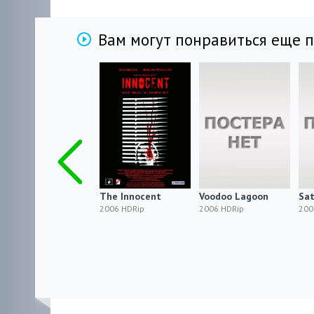
Вам могут понравиться еще 
Джошуа / Joshua
The Innocent
Voodoo Lagoon
Sat
2006 HDRip
2006 HDRip
2006 HDRip
200