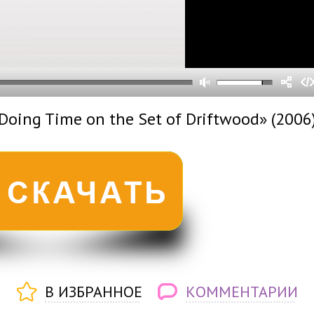
0
0
s
0
um
oing Time on the Set of Driftwood» (2006)
В ИЗБРАННОЕ
КОММЕНТАРИИ