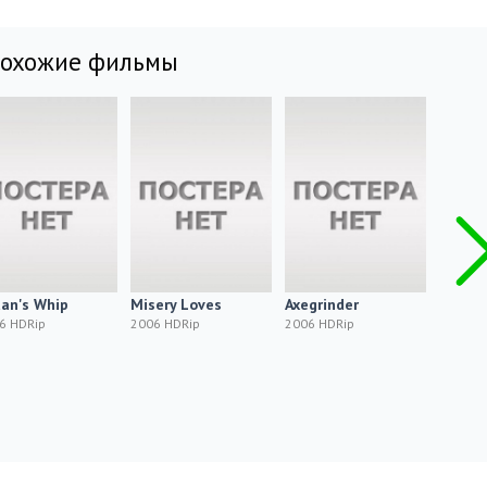
похожие фильмы
an's Whip
Misery Loves
Axegrinder
Восста
Проро
6 HDRip
2006 HDRip
2006 HDRip
Hellra
2006 H