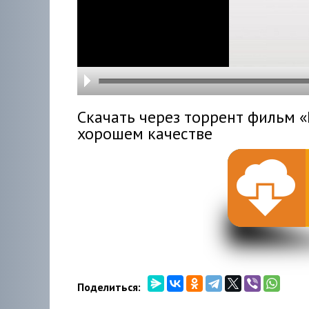
hd216
hd144
highre
hd108
hd720
large
medi
small
tiny
Скачать через торрент фильм «D
хорошем качестве
Поделиться: