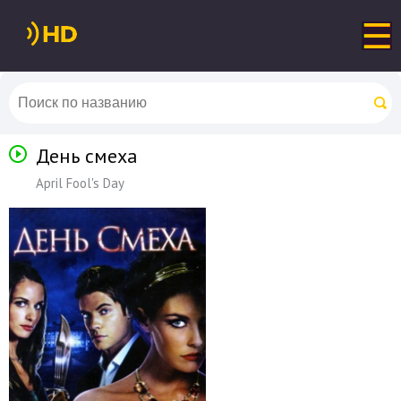
День смеха
April Fool's Day