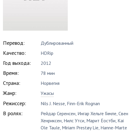
Перевод:
Дублированный
Качество:
HDRip
Год выхода:
2012
Время:
78 мин
Страна:
Норвегия
Жанр:
Ужасы
Режиссер:
Nils J. Nesse
,
Finn-Erik Rognan
В ролях:
Рейдар Серенсен
,
Ингар Хельге Гимле
,
Свен
Хенриксен
,
Нилс Утси
,
Марит Ёостби
,
Kai
Ole Taule
,
Miriam Prestøy Lie
,
Hanne-Marte