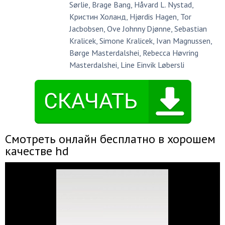
Sørlie
,
Brage Bang
,
Håvard L. Nystad
,
Кристин Холанд
,
Hjørdis Hagen
,
Tor
Jacbobsen
,
Ove Johnny Djønne
,
Sebastian
Kralicek
,
Simone Kralicek
,
Ivan Magnussen
,
Børge Masterdalshei
,
Rebecca Høvring
Masterdalshei
,
Line Einvik Løbersli
Смотреть онлайн бесплатно в хорошем
качестве hd