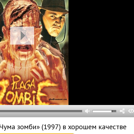
0
0
s
0
um
Чума зомби» (1997) в хорошем качестве