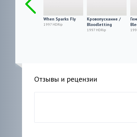
Chock 8 - På heder
When Sparks Fly
Кровопускание /
Гем
och samvete
Bloodletting
Ble
1997 HDRip
1997 HDRip
1997 HDRip
199
Отзывы и рецензии