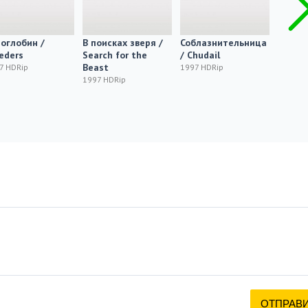
оглобин /
В поисках зверя /
Соблазнительница
Más c
eders
Search for the
/ Chudail
1997
Beast
7 HDRip
1997 HDRip
1997 HDRip