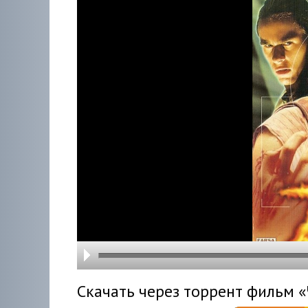
hd216
hd144
highre
hd108
hd720
large
medi
small
tiny
Скачать через торрент фильм «