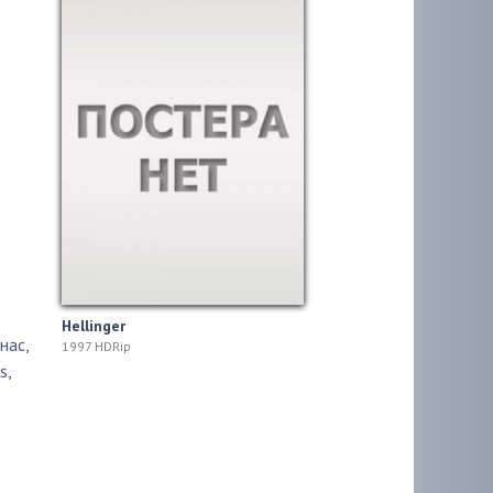
Hellinger
нас
,
1997 HDRip
s
,