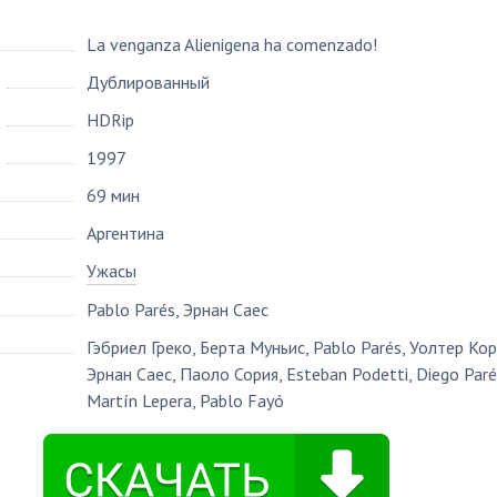
La venganza Alienigena ha comenzado!
Дублированный
HDRip
1997
69 мин
Аргентина
Ужасы
Pablo Parés
,
Эрнан Саес
Гэбриел Греко
,
Берта Муньис
,
Pablo Parés
,
Уолтер Кор
Эрнан Саес
,
Паоло Сория
,
Esteban Podetti
,
Diego Paré
Martín Lepera
,
Pablo Fayó