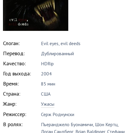
Слоган:
Evil eyes, evil deeds
Перевод:
Дублированный
Качество:
HDRip
Год выхода:
2004
Время:
85 мин
Страна:
США
Жанр:
Ужасы
Режиссер:
Серж Роднунски
В ролях:
Пьеранджело Буонамичи
,
Шон Кертц
,
Логан Сандберг
,
Brian Baldinger
,
Стефани