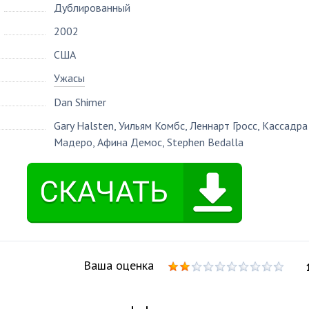
Дублированный
2002
США
Ужасы
Dan Shimer
Gary Halsten
,
Уильям Комбс
,
Леннарт Гросс
,
Кассадра
Мадеро
,
Афина Демос
,
Stephen Bedalla
Ваша оценка