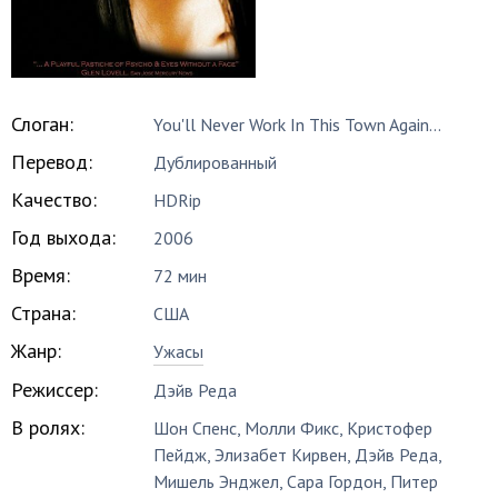
Слоган:
You'll Never Work In This Town Again...
Перевод:
Дублированный
Качество:
HDRip
Год выхода:
2006
Время:
72 мин
Страна:
США
Жанр:
Ужасы
Режиссер:
Дэйв Реда
В ролях:
Шон Спенс
,
Молли Фикс
,
Кристофер
Пейдж
,
Элизабет Кирвен
,
Дэйв Реда
,
Мишель Энджел
,
Сара Гордон
,
Питер