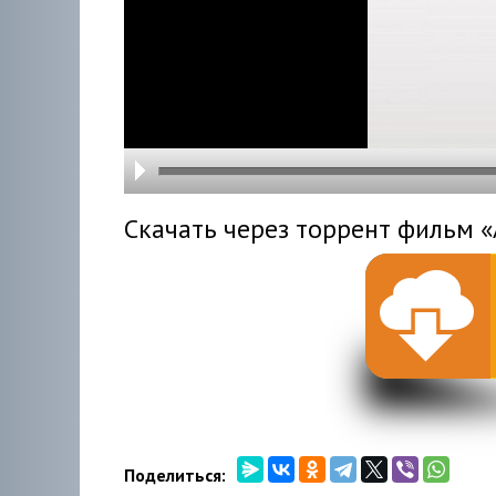
hd216
hd144
highre
hd108
hd720
large
medi
small
tiny
Скачать через торрент фильм «
Поделиться: