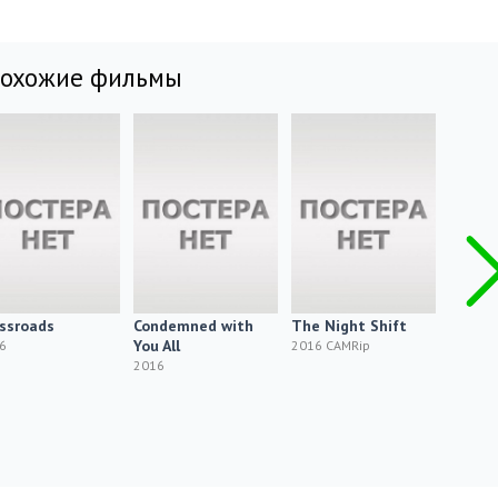
похожие фильмы
ssroads
Condemned with
The Night Shift
The Ba
You All
Devil
6
2016 CAMRip
2016
2016