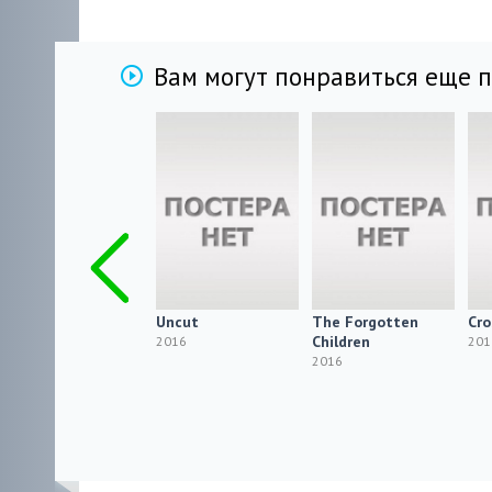
Вам могут понравиться еще 
Мост в облаках /
Uncut
The Forgotten
Cro
Bai yun qiao
Children
2016
201
2016 CAMRip
2016