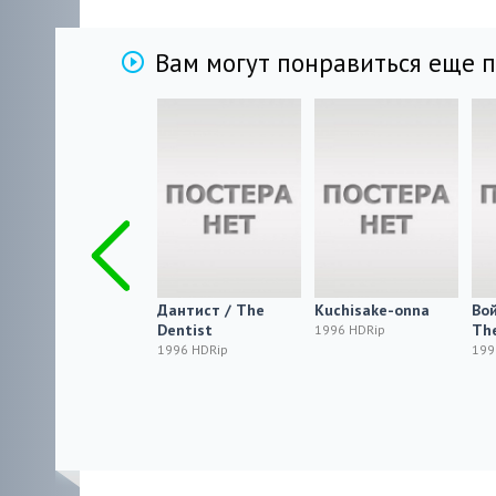
Вам могут понравиться еще 
Колдовство 8:
Дантист / The
Kuchisake-onna
Вой
Призрак Салема /
Dentist
The
1996 HDRip
Witchcraft 8:
1996 HDRip
199
Salem's Ghost
1996 HDRip