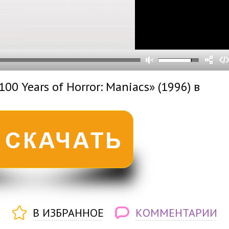
0
0
s
0
um
00 Years of Horror: Maniacs» (1996) в
В ИЗБРАННОЕ
КОММЕНТАРИИ