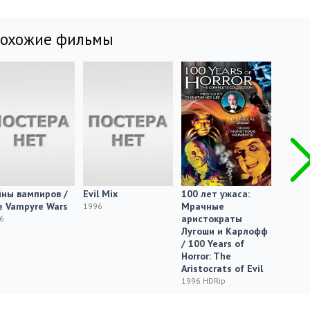
похожие фильмы
ны вампиров /
Evil Mix
100 лет ужаса:
100 ле
 Vampyre Wars
Мрачные
Невиди
1996
аристократы
100 Ye
6
Лугоши и Карлофф
The Ev
/ 100 Years of
1996 H
Horror: The
Aristocrats of Evil
1996 HDRip