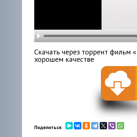
hd216
hd144
highre
hd108
hd720
large
medi
small
tiny
Скачать через торрент фильм «1
хорошем качестве
Поделиться: