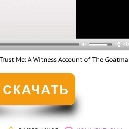
0
0
s
0
um
rust Me: A Witness Account of The Goatma