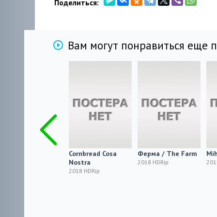
Поделиться:
Вам могут понравиться еще 
Deception: Oo Pel
Cornbread Cosa
Ферма / The Farm
Mih
Dan Myin
Nostra
2018 HDRip
201
2018 HDRip
2018 HDRip