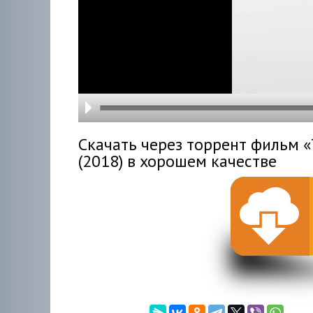
hd216
hd144
highre
hd108
hd720
large
medi
small
tiny
Скачать через торрент фильм «T
(2018) в хорошем качестве