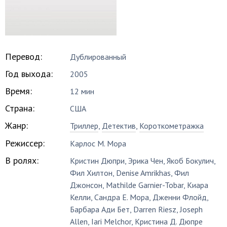
Перевод:
Дублированный
Год выхода:
2005
Время:
12 мин
Страна:
США
Жанр:
Триллер
,
Детектив
,
Короткометражка
Режиссер:
Карлос М. Мора
В ролях:
Кристин Дюпри
,
Эрика Чен
,
Якоб Бокулич
,
Фил Хилтон
,
Denise Amrikhas
,
Фил
Джонсон
,
Mathilde Garnier-Tobar
,
Киара
Келли
,
Сандра Е. Мора
,
Дженни Флойд
,
Барбара Ади Бет
,
Darren Riesz
,
Joseph
Allen
,
Iari Melchor
,
Кристина Д. Дюпре