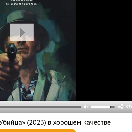
0
0
s
0
um
Убийца» (2023) в хорошем качестве