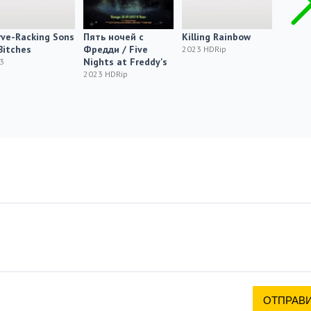
ve-Racking Sons
Пять ночей с
Killing Rainbow
Убийц
Bitches
Фредди / Five
луны / 
2023 HDRip
Nights at Freddy's
the Fl
3
2023 HDRip
2023