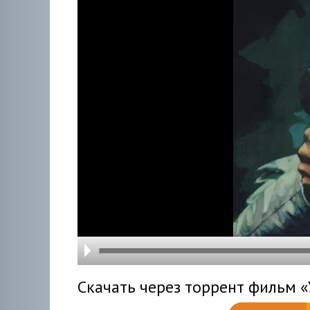
hd216
hd144
highre
hd108
hd720
large
medi
small
tiny
Скачать через торрент фильм «