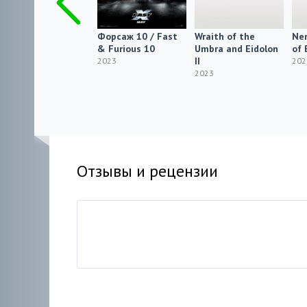
Reloaded 2
Форсаж 10 / Fast
Wraith of the
Ner
& Furious 10
Umbra and Eidolon
of 
2023
II
2023
202
2023
Отзывы и рецензии