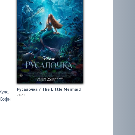
Русалочка / The Little Mermaid
Хулс
,
2023
Софи