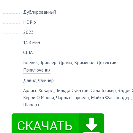
Дублированный
HDRip
2023
118 мин
США
Боевик
,
Триллер
,
Драма
,
Криминал
,
Детектив
,
Приключения
Дэвид Финчер
Арлисс Ховард
,
Тильда Суинтон
,
Сала Бэйкер
,
Эндре 
Керри О’Мэлли
,
Чарльз Парнелл
,
Майкл Фассбендер
,
Шарлотт