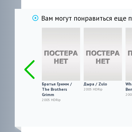
Вам могут понравиться еще 
Тайны заблудших
Братья Гримм /
Дыра / Zulo
Wha
душ / Stories of
The Brothers
Be
2005 HDRip
Lost Souls
Grimm
200
2005 HDRip
2005 HDRip