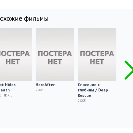
похожие фильмы
t Hides
HereAfter
Спасение с
Перево
neath
глубины / Deep
Transp
2005
Rescue
5 HDRip
2005 H
2005