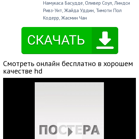
Намукаса Басудде
,
Оливер Соул
,
Линдси
Ривз-Уит
,
Жайда Уддин
,
Тимоти Пол
Кодерр
,
Жасмин Чан
Смотреть онлайн бесплатно в хорошем
качестве hd