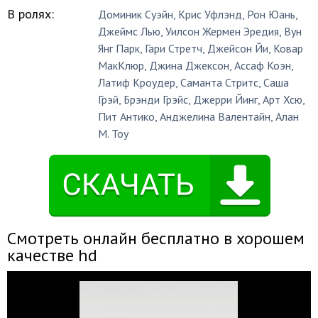
В ролях:
Доминик Суэйн
,
Крис Уфлэнд
,
Рон Юань
,
Джеймс Лью
,
Уилсон Жермен Эредия
,
Вун
Янг Парк
,
Гари Стретч
,
Джейсон Йи
,
Ковар
МакКлюр
,
Джина Джексон
,
Ассаф Коэн
,
Латиф Кроудер
,
Саманта Стритс
,
Саша
Грэй
,
Брэнди Грэйс
,
Джерри Йинг
,
Арт Хсю
,
Пит Антико
,
Анджелина Валентайн
,
Алан
М. Тоу
Смотреть онлайн бесплатно в хорошем
качестве hd