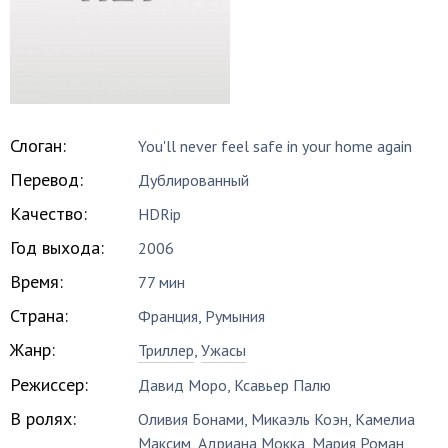
Слоган:
You'll never feel safe in your home again
Перевод:
Дублированный
Качество:
HDRip
Год выхода:
2006
Время:
77 мин
Страна:
Франция, Румыния
Жанр:
Триллер
,
Ужасы
Режиссер:
Давид Моро
,
Ксавьер Палю
В ролях:
Оливия Бонами
,
Микаэль Коэн
,
Камелиа
Максим
,
Адриана Мокка
,
Мария Роман
,