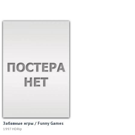
Забавные игры / Funny Games
1997 HDRip