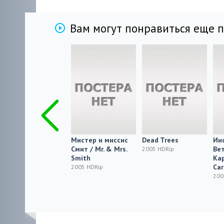
Вам могут понравиться еще 
Одинокие сердца /
Мистер и миссис
Dead Trees
Ин
Lonely Hearts
Смит / Mr. & Mrs.
Вет
2005 HDRip
Smith
Ка
2005 HDRip
Ca
2005 HDRip
200