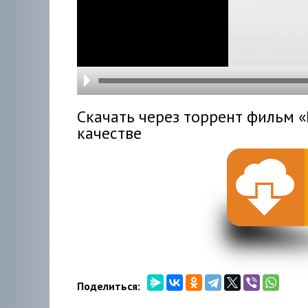
hd216
hd144
highre
hd108
hd720
large
medi
small
tiny
Скачать через торрент фильм «
качестве
Поделиться: