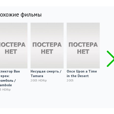
похожие фильмы
спектор Ван
Несущая смерть /
Once Upon a Time
Пациен
ерен:
Tamara
in the Desert
Patien
рамболь /
2005 HDRip
2005
2005 H
rambole
5 HDRip