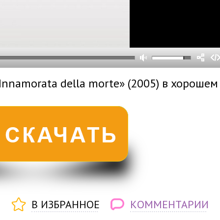
0
0
s
0
um
Innamorata della morte» (2005) в хорошем
В ИЗБРАННОЕ
КОММЕНТАРИИ