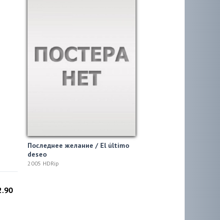
Последнее желание / El último
deseo
2005 HDRip
2.90