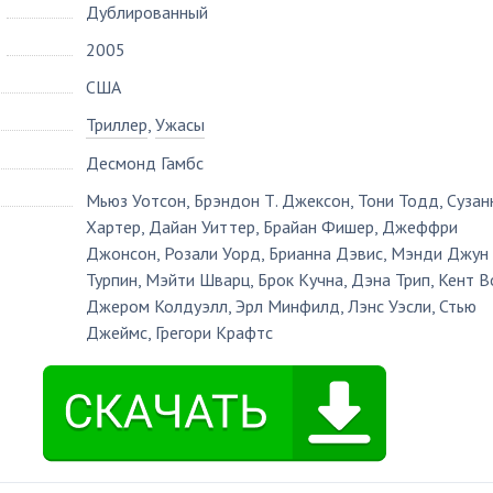
Дублированный
2005
США
Триллер
,
Ужасы
Десмонд Гамбс
Мьюз Уотсон
,
Брэндон Т. Джексон
,
Тони Тодд
,
Сузан
Хартер
,
Дайан Уиттер
,
Брайан Фишер
,
Джеффри
Джонсон
,
Розали Уорд
,
Брианна Дэвис
,
Мэнди Джун
Турпин
,
Мэйти Шварц
,
Брок Кучна
,
Дэна Трип
,
Кент В
Джером Колдуэлл
,
Эрл Минфилд
,
Лэнс Уэсли
,
Стью
Джеймс
,
Грегори Крафтс