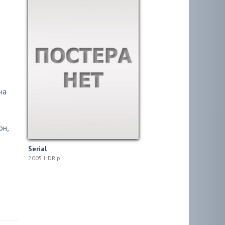
на
он
,
Serial
2005 HDRip