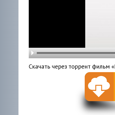
hd216
hd144
highre
hd108
hd720
large
medi
small
tiny
Скачать через торрент фильм «