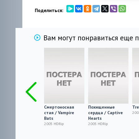
Поделиться:
Вам могут понравиться еще 
Требуется няня
Смертоносная
Похищенные
Tre
стая / Vampire
сердца / Captive
2005 HDRip
200
Bats
Hearts
2005 HDRip
2005 HDRip