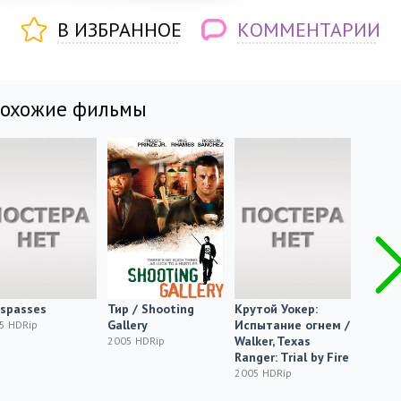
В ИЗБРАННОЕ
КОММЕНТАРИИ
похожие фильмы
spasses
Тир / Shooting
Крутой Уокер:
Горнич
Gallery
Испытание огнем /
Maid
5 HDRip
Walker, Texas
2005 HDRip
2005 H
Ranger: Trial by Fire
2005 HDRip