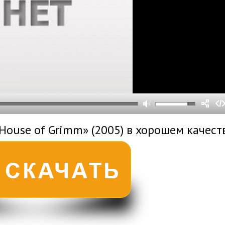
0
0
s
0
um
House of Grimm» (2005) в хорошем качест