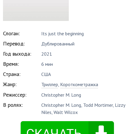
Слоган:
Its just the beginning
Перевод:
Дублированный
Год выхода:
2021
Время:
6 мин
Страна:
США
Жанр:
Триллер
,
Короткометражка
Режиссер:
Christopher M. Long
В ролях:
Christopher M. Long
,
Todd Mortimer
,
Lizzy
Niles
,
Walt Wilcox