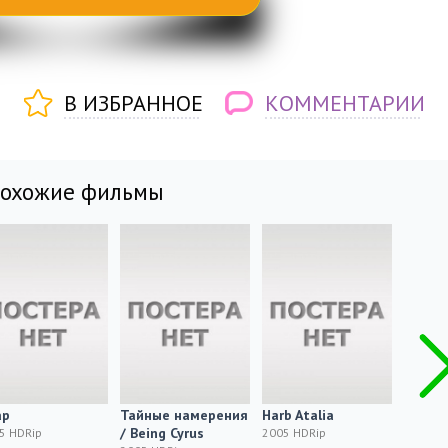
В ИЗБРАННОЕ
КОММЕНТАРИИ
похожие фильмы
ap
Тайные намерения
Harb Atalia
Счаст
/ Being Cyrus
Слевин
5 HDRip
2005 HDRip