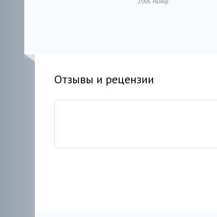
Sarah
2005 HDRip
2005 HDRip
Отзывы и рецензии