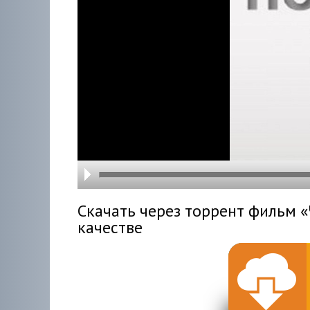
hd216
hd144
highre
hd108
hd720
large
medi
small
tiny
Скачать через торрент фильм 
качестве