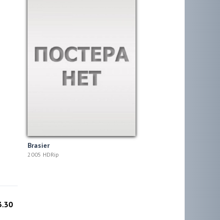
Brasier
2005 HDRip
3.30