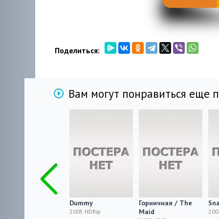
Поделиться:
Вам могут понравиться еще 
Шестое чувство
Dummy
Горничная / The
Sn
Сары / Haunting
Maid
2005 HDRip
200