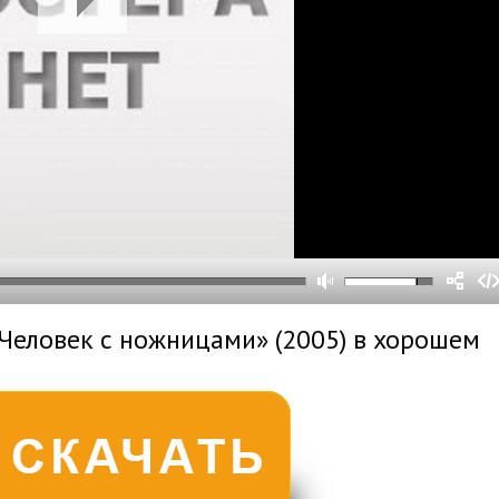
0
0
s
0
um
«Человек с ножницами» (2005) в хорошем