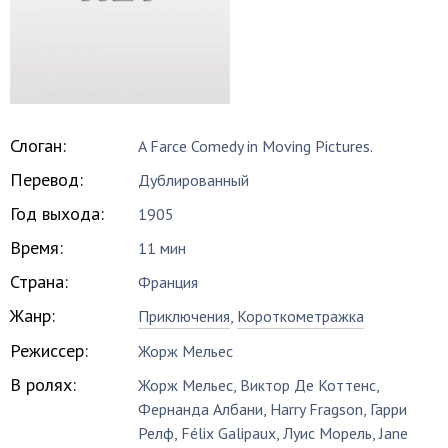
Слоган:
A Farce Comedy in Moving Pictures.
Перевод:
Дублированный
Год выхода:
1905
Время:
11 мин
Страна:
Франция
Жанр:
Приключения
,
Короткометражка
Режиссер:
Жорж Мельес
В ролях:
Жорж Мельес
,
Виктор Де Коттенс
,
Фернанда Албани
,
Harry Fragson
,
Гарри
Релф
,
Félix Galipaux
,
Луис Морель
,
Jane