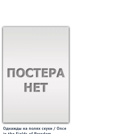
Однажды на полях скуки / Once
in the Fields of Boredom