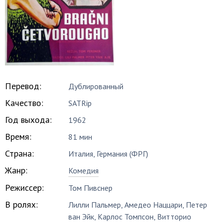
Перевод:
Дублированный
Качество:
SATRip
Год выхода:
1962
Время:
81 мин
Страна:
Италия, Германия (ФРГ)
Жанр:
Комедия
Режиссер:
Том Пивснер
В ролях:
Лилли Пальмер
,
Амедео Наццари
,
Петер
ван Эйк
,
Карлос Томпсон
,
Витторио