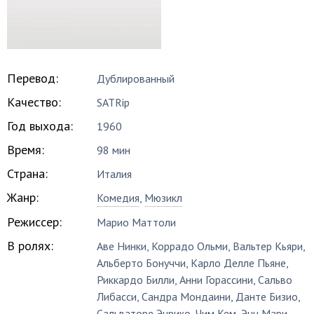
Перевод:
Дублированный
Качество:
SATRip
Год выхода:
1960
Время:
98 мин
Страна:
Италия
Жанр:
Комедия
,
Мюзикл
Режиссер:
Марио Маттоли
В ролях:
Аве Нинки
,
Коррадо Ольми
,
Вальтер Кьяри
,
Альберто Бонуччи
,
Карло Делле Пьяне
,
Риккардо Билли
,
Анни Горассини
,
Сальво
Либасси
,
Сандра Мондаини
,
Данте Бизио
,
Сальваторе Энрико
,
Чим Кем
,
Энн Мари