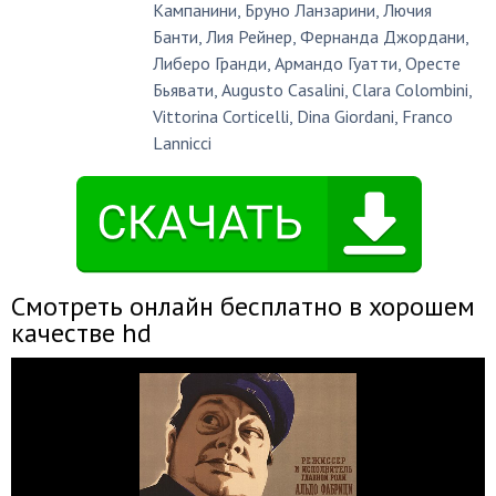
Кампанини
,
Бруно Ланзарини
,
Лючия
Банти
,
Лия Рейнер
,
Фернанда Джордани
,
Либеро Гранди
,
Армандо Гуатти
,
Оресте
Бьявати
,
Augusto Casalini
,
Clara Colombini
,
Vittorina Corticelli
,
Dina Giordani
,
Franco
Lannicci
Смотреть онлайн бесплатно в хорошем
качестве hd