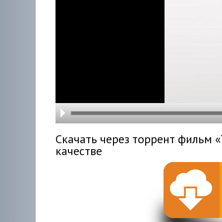
hd216
hd144
highre
hd108
hd720
large
medi
small
tiny
Скачать через торрент фильм «
качестве