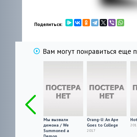
Поделиться:
Вам могут понравиться еще 
Gochuumon wa
Мы вызвали
Orang-U: An Ape
Hot
Usagi desu ka??:
демона / We
Goes to College
201
Dear My Sister
Summoned a
2017
Demon
2017 HDRip