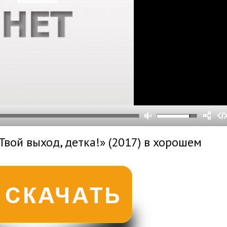
0
0
s
0
um
Твой выход, детка!» (2017) в хорошем