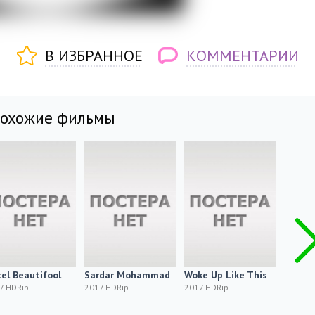
В ИЗБРАННОЕ
КОММЕНТАРИИ
похожие фильмы
el Beautifool
Sardar Mohammad
Woke Up Like This
John a
7 HDRip
2017 HDRip
2017 HDRip
2017