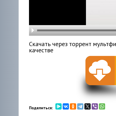
hd216
hd144
highre
hd108
hd720
large
medi
small
tiny
Скачать через торрент мультфи
качестве
Поделиться: