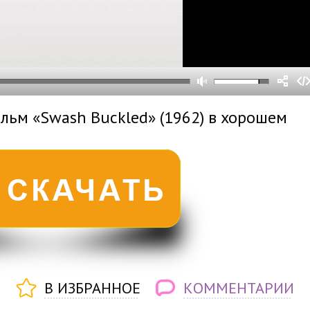
0
0
s
0
um
льм «Swash Buckled» (1962) в хорошем
В ИЗБРАННОЕ
КОММЕНТАРИИ