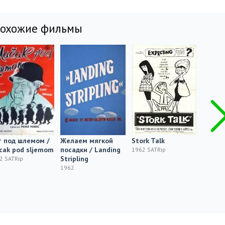
похожие фильмы
т под шлемом /
Желаем мягкой
Stork Talk
Detect
cak pod sljemom
посадки / Landing
faldas
1962 SATRip
Stripling
2 SATRip
1962 SA
1962