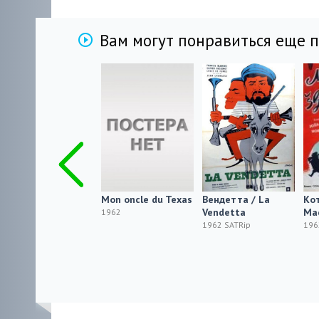
Вам могут понравиться еще 
Тото в ночи / Totò
Mon oncle du Texas
Вендетта / La
Ко
di notte n. 1
Vendetta
Ma
1962
1962 SATRip
1962 SATRip
196