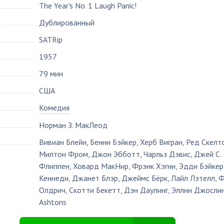
The Year's No. 1 Laugh Panic!
Дублированный
SATRip
1957
79 мин
США
Комедия
Норман З. МакЛеод
Вивиан Блейн
,
Бенни Бэйкер
,
Херб Вигран
,
Ред Скелт
Милтон Фром
,
Джон Эбботт
,
Чарльз Дэвис
,
Джей С.
Флиппен
,
Ховард МакНир
,
Фрэнк Хэгни
,
Эдди Бэйкер
Кеннеди
,
Джанет Блэр
,
Джеймс Бёрк
,
Лайл Лэтелл
,
Ф
Олдрич
,
Скотти Бекетт
,
Дэн Даулинг
,
Эллин Джосли
Ashtons