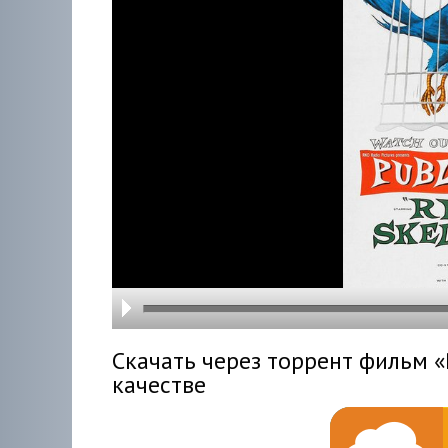
hd216
hd144
highre
hd108
hd720
large
medi
small
tiny
Скачать через торрент фильм «P
качестве