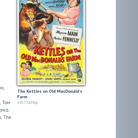
он
,
The Kettles on Old MacDonald's
Farm
,
Том
1957 SATRip
ред
н
,
The