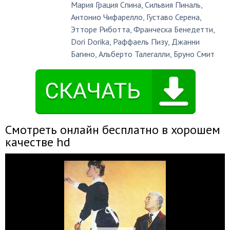
Мария Грация Спина
,
Сильвия Пиналь
,
Антонио Чифарелло
,
Густаво Серена
,
Этторе Риботта
,
Франческа Бенедетти
,
Dori Dorika
,
Раффаель Пизу
,
Джанни
Багино
,
Альберто Талегалли
,
Бруно Смит
Смотреть онлайн бесплатно в хорошем
качестве hd