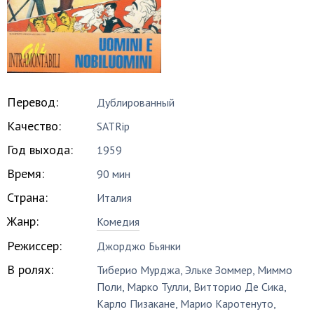
Перевод:
Дублированный
Качество:
SATRip
Год выхода:
1959
Время:
90 мин
Страна:
Италия
Жанр:
Комедия
Режиссер:
Джорджо Бьянки
В ролях:
Тиберио Мурджа
,
Эльке Зоммер
,
Миммо
Поли
,
Марко Тулли
,
Витторио Де Сика
,
Карло Пизакане
,
Марио Каротенуто
,