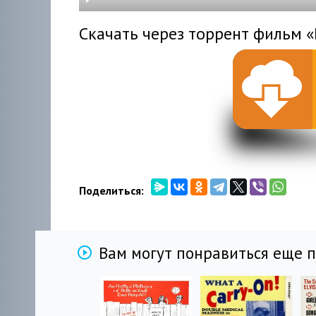
hd216
hd144
highre
hd108
hd720
large
medi
small
tiny
Скачать через торрент фильм «
Поделиться:
Вам могут понравиться еще 