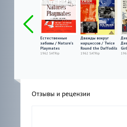
Завтрак на
Естественные
Дважды вокруг
Дев
открытом воздухе
забавы / Nature's
нарциссов / Twice
Дев
/ High Steaks
Playmates
Round the Daffodils
Girl
1962
1962 SATRip
1962 SATRip
196
Отзывы и рецензии