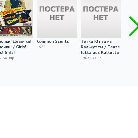
очки! Девочки!
Common Scents
Тётка Ютта из
Лувр, 
очки! / Girls!
Калькутты / Tante
ко мне
1962
s! Girls!
Jutta aus Kalkutta
Come B
2 SATRip
1962 SATRip
1962