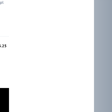
epl
3.25
ё