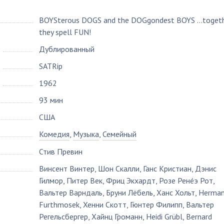
BOYSterous DOGS and the DOGgondest BOYS ...toget
they spell FUN!
Дублированный
SATRip
1962
93 мин
США
Комедия
,
Музыка
,
Семейный
Стив Превин
Винсент Винтер
,
Шон Скалли
,
Ганс Кристиан
,
Дэнис
Гилмор
,
Питер Век
,
Фриц Экхардт
,
Розе Ренéэ Рот
,
Вальтер Варндаль
,
Бруни Лёбель
,
Ханс Хольт
,
Herma
Furthmosek
,
Хенни Скотт
,
Гюнтер Филипп
,
Вальтер
Регельсбергер
,
Хайнц Громанн
,
Heidi Grübl
,
Bernard