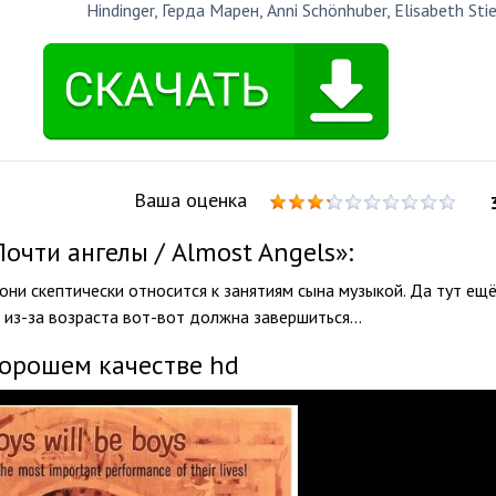
Hindinger
,
Герда Марен
,
Anni Schönhuber
,
Elisabeth Sti
Ваша оценка
чти ангелы / Almost Angels»:
они скептически относится к занятиям сына музыкой. Да тут ещ
 из-за возраста вот-вот должна завершиться...
хорошем качестве hd