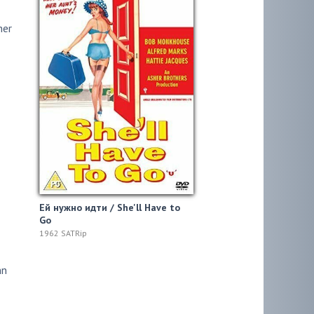
her
Ей нужно идти / She'll Have to
Go
1962 SATRip
nn