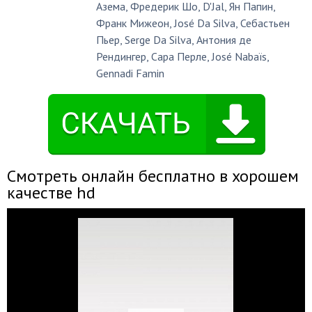
Азема
,
Фредерик Шо
,
D'Jal
,
Ян Папин
,
Франк Мижеон
,
José Da Silva
,
Себастьен
Пьер
,
Serge Da Silva
,
Антония де
Рендингер
,
Сара Перле
,
José Nabaïs
,
Gennadi Famin
Смотреть онлайн бесплатно в хорошем
качестве hd