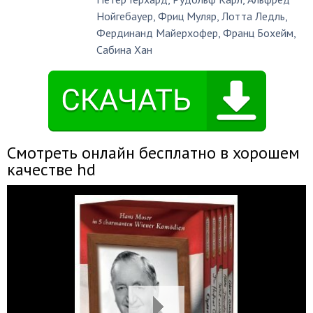
Нойгебауер
,
Фриц Муляр
,
Лотта Ледль
,
Фердинанд Майерхофер
,
Франц Бохейм
,
Сабина Хан
Смотреть онлайн бесплатно в хорошем
качестве hd