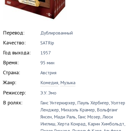
Перевод:
Дублированный
Качество:
SATRip
Год выхода:
1957
Время:
95 мин
Страна:
Австрия
Жанр:
Комедия
,
Музыка
Режиссер:
Э.У. Эмо
В ролях:
Ганс Унтеркирхер
,
Пауль Хёрбигер
,
Уолтер
Ленджер
,
Михаэль Крамер
,
Вольфганг
Янсен
,
Мади Раль
,
Ганс Мозер
,
Люси
Инглиш
,
Херта Конрад
,
Карин Химбольдт
,
Петер Герхард
,
Рудольф Карл
,
Альфред