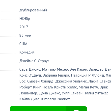
Дублированный
HDRip
2017
85 мин
США
Комедия
Джеймс С. Страуз
Сара Джонс
,
Мэттью Мехер
,
Энн Карни
,
Эвандер Дак
Крис О’Дауд
,
Забрина Гевара
,
Патриция Р. Флойд
,
Ха
Бос
,
Сьюзэн Хэйард
,
Джессика Уильямс
,
Лакит Стэнф
Роберт Кинг
,
Ноэль Кристи Уэллс
,
Меган Кетч
,
Эрик
Лошайдер
,
Дэна Джекс
,
Уилл Стивен
,
Талия Уитакер
,
Кайла Диас
,
Kimberly Ramirez