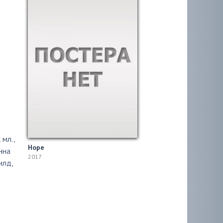
 мл.
,
Hope
нна
2017
илд
,