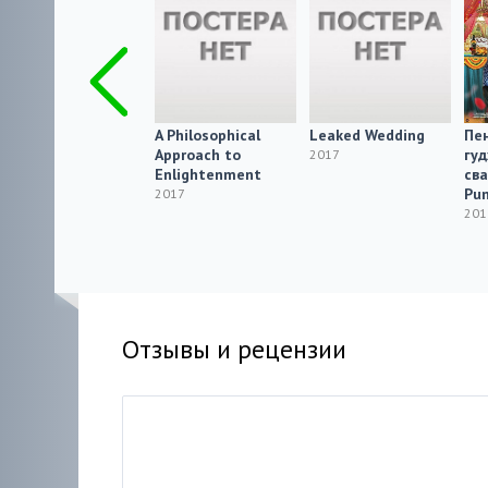
Bienvenido Don
A Philosophical
Leaked Wedding
Пе
Goyito
Approach to
гу
2017
Enlightenment
сва
2017
Pun
2017
201
Отзывы и рецензии