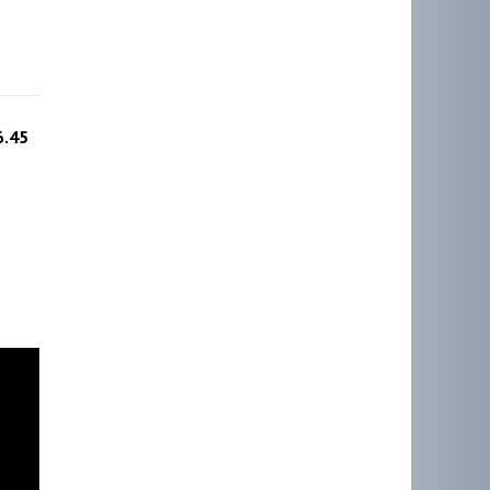
6.45
е