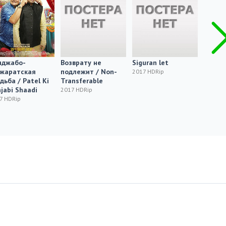
нджабо-
Возврату не
Siguran let
Kenny 
джаратская
подлежит / Non-
Don't 
2017 HDRip
дьба / Patel Ki
Transferable
2017 HD
jabi Shaadi
2017 HDRip
7 HDRip