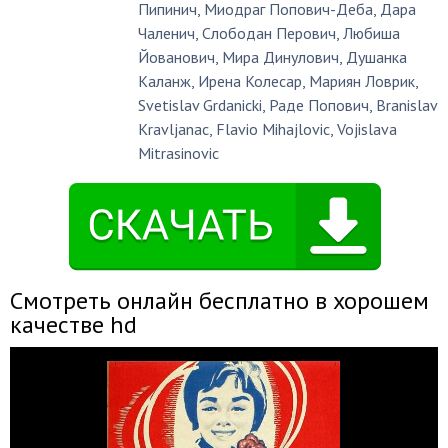
Пипинич
,
Миодраг Попович-Деба
,
Дара
Чаленич
,
Слободан Перович
,
Любиша
Йованович
,
Мира Динулович
,
Душанка
Каланж
,
Ирена Колесар
,
Мариян Ловрик
,
Svetislav Grdanicki
,
Раде Попович
,
Branislav
Kravljanac
,
Flavio Mihajlovic
,
Vojislava
Mitrasinovic
Смотреть онлайн бесплатно в хорошем
качестве hd