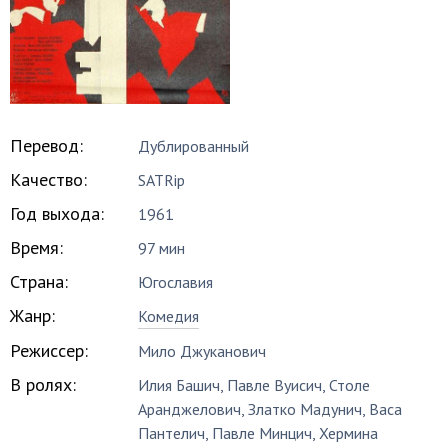
Перевод:
Дублированный
Качество:
SATRip
Год выхода:
1961
Время:
97 мин
Страна:
Югославия
Жанр:
Комедия
Режиссер:
Мило Джуканович
В ролях:
Илия Башич
,
Павле Вуисич
,
Столе
Аранджелович
,
Златко Мадунич
,
Васа
Пантелич
,
Павле Минцич
,
Хермина