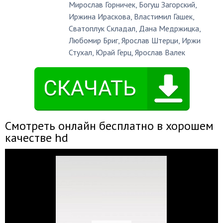
Мирослав Горничек
,
Богуш Загорский
,
Иржина Ираскова
,
Властимил Гашек
,
Сватоплук Складал
,
Дана Медржицка
,
Любомир Бриг
,
Ярослав Штерци
,
Иржи
Стухал
,
Юрай Герц
,
Ярослав Валек
Смотреть онлайн бесплатно в хорошем
качестве hd