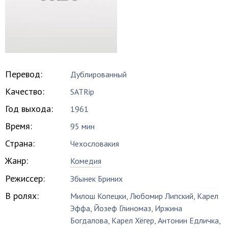
Перевод:
Дублированный
Качество:
SATRip
Год выхода:
1961
Время:
95 мин
Страна:
Чехословакия
Жанр:
Комедия
Режиссер:
Збынек Бриних
В ролях:
Милош Копецки
,
Любомир Липский
,
Карел
Эффа
,
Йозеф Глиномаз
,
Иржина
Богдалова
,
Карел Хёгер
,
Антонин Едличка
,