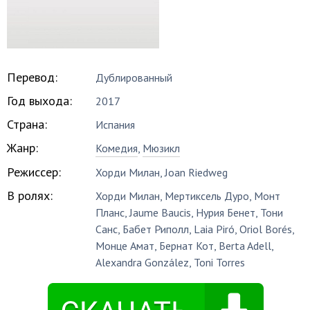
Перевод:
Дублированный
Год выхода:
2017
Страна:
Испания
Жанр:
Комедия
,
Мюзикл
Режиссер:
Хорди Милан
,
Joan Riedweg
В ролях:
Хорди Милан
,
Мертиксель Дуро
,
Монт
Планс
,
Jaume Baucis
,
Нурия Бенет
,
Тони
Санс
,
Бабет Риполл
,
Laia Piró
,
Oriol Borés
,
Монце Амат
,
Бернат Кот
,
Berta Adell
,
Alexandra González
,
Toni Torres