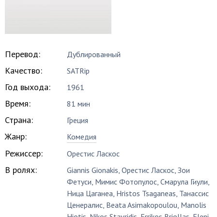
Перевод:
Дублированный
Качество:
SATRip
Год выхода:
1961
Время:
81 мин
Страна:
Греция
Жанр:
Комедия
Режиссер:
Орестис Ласкос
В ролях:
Giannis Gionakis
,
Орестис Ласкос
,
Зои
Фетуси
,
Мимис Фотопулос
,
Смарула Гиули
,
Ница Цаганеа
,
Hristos Tsaganeas
,
Танассис
Ценералис
,
Beata Asimakopoulou
,
Manolis
Hiotis
,
Nikos Stavridis
,
Errikos Briollas
,
Eleni