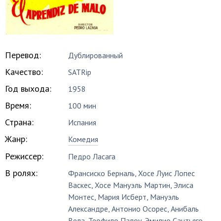
Перевод:
Дублированный
Качество:
SATRip
Год выхода:
1958
Время:
100 мин
Страна:
Испания
Жанр:
Комедия
Режиссер:
Педро Ласага
В ролях:
Франсиско Берналь
,
Хосе Луис Лопес
Васкес
,
Хосе Мануэль Мартин
,
Элиса
Монтес
,
Мария Исберт
,
Мануэль
Александре
,
Антонио Осорес
,
Анибаль
Вела
,
Теофило Палоу
,
Эмилио Сантьяго
,