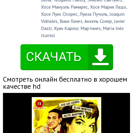
Хосе Мануэль Рамирес
,
Хосе Мария Ладо
,
Хосе Луис Осорес
,
Луиза Пучоль
,
Joaquín
Vidriales
,
Вики Гомез
,
Анхель Солер
,
Javier
Dasti
,
Хуан Карлос Мартинез
,
María Inés
Iturriol
Смотреть онлайн бесплатно в хорошем
качестве hd