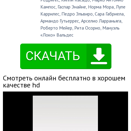
Кампос
,
Гаспар Энайне
,
Норма Мора
,
Лупе
Каррилес
,
Педро Эльвиро
,
Сара Габриела
,
Армандо Гутьеррес
,
Арселио Ларраньяга
,
Роберто Мейер
,
Рита Осорио
,
Мануэль
«Локо» Вальдес
Смотреть онлайн бесплатно в хорошем
качестве hd