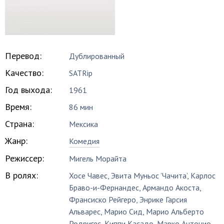
Перевод:
Дублированный
Качество:
SATRip
Год выхода:
1961
Время:
86 мин
Страна:
Мексика
Жанр:
Комедия
Режиссер:
Мигель Морайта
В ролях:
Хосе Чавес
,
Эвита Муньос ’Чачита’
,
Карлос
Браво-и-Фернандес
,
Армандо Акоста
,
Франсиско Рейгеро
,
Энрике Гарсия
Альварес
,
Марио Сид
,
Марио Альберто
Родригес
,
Киппи Касадо
,
Марко Антонио