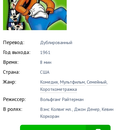
Перевод:
Дублированный
Год выхода:
1961
Время:
8 мин
Страна:
США
Жанр:
Комедия
,
Мультфильм
,
Семейный
,
Короткометражка
Режиссер:
Вольфганг Райтерман
В ролях:
Вэнс Колвиг мл.
,
Джон Денер
,
Кевин
Коркоран