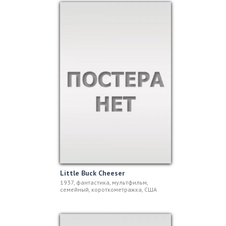
Little Buck Cheeser
1937, фантастика, мультфильм,
семейный, короткометражка, США