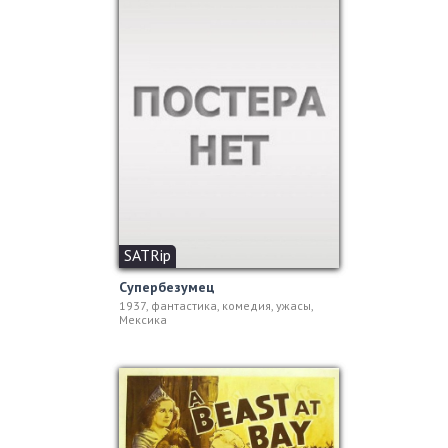
SATRip
Супербезумец
1937, фантастика, комедия, ужасы,
Мексика