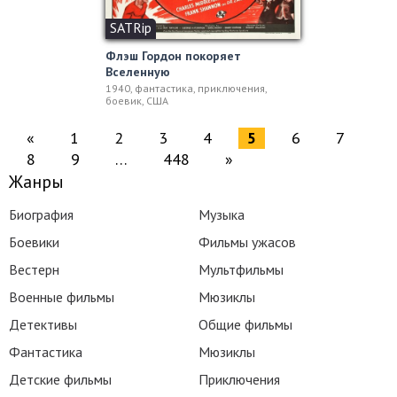
SATRip
Флэш Гордон покоряет
Вселенную
1940, фантастика, приключения,
боевик, США
«
1
2
3
4
5
6
7
8
9
…
448
»
Жанры
Биография
Музыка
Боевики
Фильмы ужасов
Вестерн
Мультфильмы
Военные фильмы
Мюзиклы
Детективы
Общие фильмы
Фантастика
Мюзиклы
Детские фильмы
Приключения