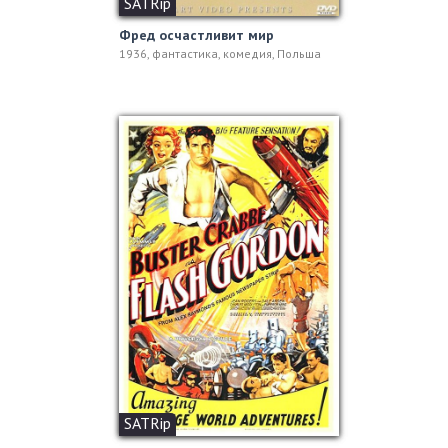
SATRip
Фред осчастливит мир
1936, фантастика, комедия, Польша
SATRip