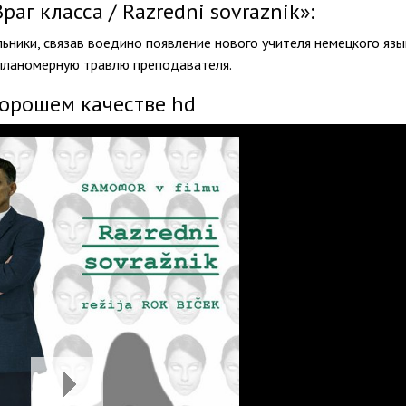
г класса / Razredni sovraznik»:
ьники, связав воедино появление нового учителя немецкого язы
планомерную травлю преподавателя.
хорошем качестве hd