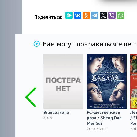
Поделиться:
Вам могут понравиться еще 
Бэтмен:
Brundaavana
Рождественская
Лет
Возвращение
роза / Sheng Dan
/ E
2013
Тёмного рыцаря /
Mei Gui
Por
Batman: The Dark
2013 HDRip
201
Knight Returns