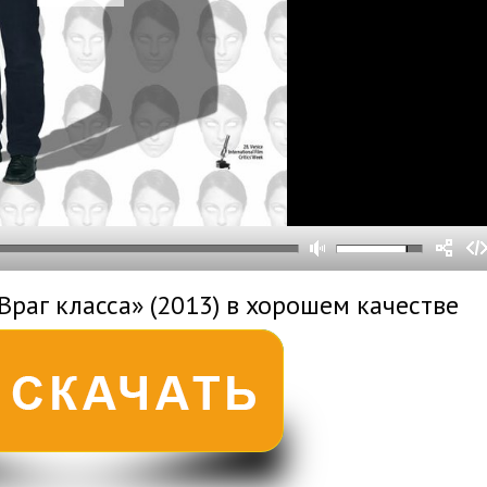
0
0
s
0
um
Враг класса» (2013) в хорошем качестве