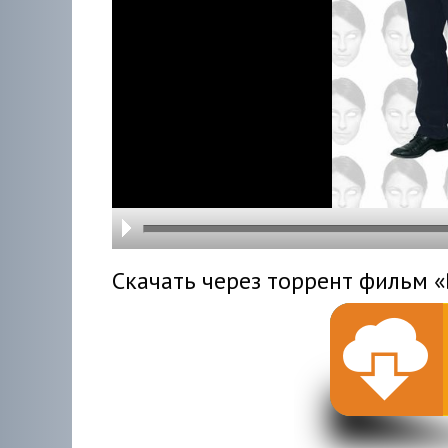
hd216
hd144
highre
hd108
hd720
large
medi
small
tiny
Скачать через торрент фильм «