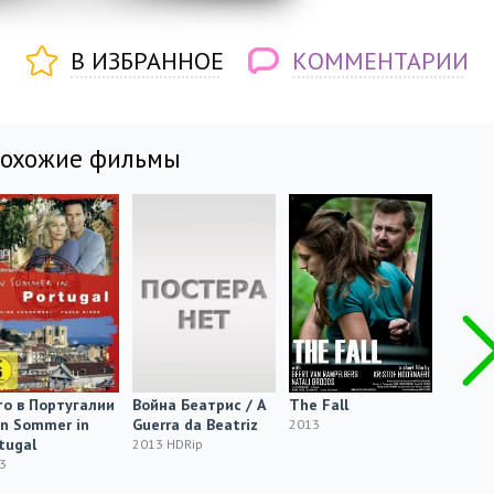
В ИЗБРАННОЕ
КОММЕНТАРИИ
похожие фильмы
о в Португалии
Война Беатрис / A
The Fall
Brilli
in Sommer in
Guerra da Beatriz
2013
2013
tugal
2013 HDRip
3