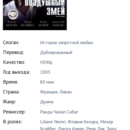
Слоган:
История запретной любви
Перевод:
Дублированный
Качество:
HDRip
Год выхода:
2003
Время:
80 мин
Страна:
Франция, Ливан
Жанр:
Драма
Режиссер:
Ранда Чахал Сабаг
В ролях:
Liliane Nemri
,
Флавия Бехара
,
Мехер
Бсайбес
,
Ранда Азмар
,
Рени Дик
,
Зиад