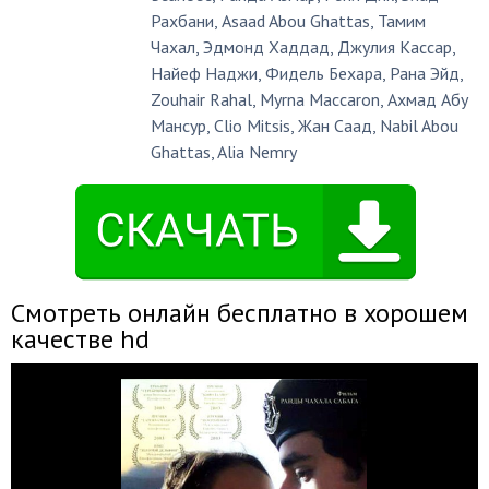
Рахбани
,
Asaad Abou Ghattas
,
Тамим
Чахал
,
Эдмонд Хаддад
,
Джулия Кассар
,
Найеф Наджи
,
Фидель Бехара
,
Рана Эйд
,
Zouhair Rahal
,
Myrna Maccaron
,
Ахмад Абу
Мансур
,
Clio Mitsis
,
Жан Саад
,
Nabil Abou
Ghattas
,
Alia Nemry
Смотреть онлайн бесплатно в хорошем
качестве hd