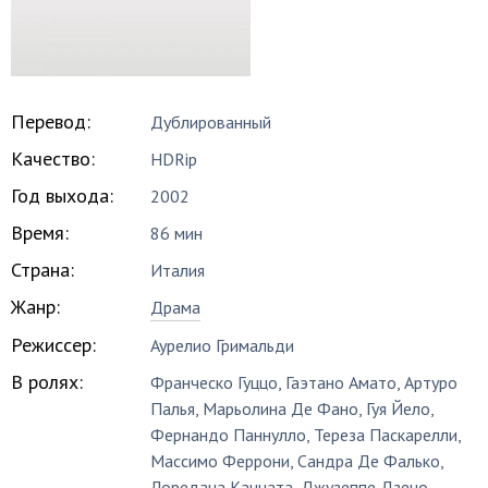
Перевод:
Дублированный
Качество:
HDRip
Год выхода:
2002
Время:
86 мин
Страна:
Италия
Жанр:
Драма
Режиссер:
Аурелио Гримальди
В ролях:
Франческо Гуццо
,
Гаэтано Амато
,
Артуро
Палья
,
Марьолина Де Фано
,
Гуя Йело
,
Фернандо Паннулло
,
Тереза Паскарелли
,
Массимо Феррони
,
Сандра Де Фалько
,
Лоредана Канната
,
Джузеппе Дзено
,