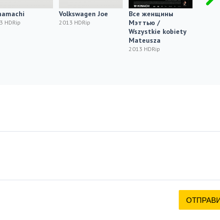
namachi
Volkswagen Joe
Все женщины
Пилгр
Мэттью /
Pilgrim
3 HDRip
2013 HDRip
Wszystkie kobiety
2013 H
Mateusza
2013 HDRip