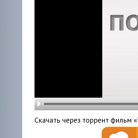
hd216
hd144
highre
hd108
hd720
large
medi
small
tiny
Скачать через торрент фильм «