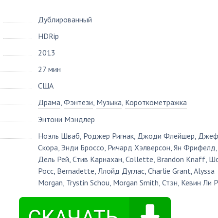
Дублированный
HDRip
2013
27 мин
США
Драма
,
Фэнтези
,
Музыка
,
Короткометражка
Энтони Мэндлер
Ноэль Шваб
,
Роджер Ригнак
,
Джоди Флейшер
,
Дже
Скора
,
Энди Броссо
,
Ричард Хэлверсон
,
Ян Фрифелд
Дель Рей
,
Стив Карнахан
,
Collette
,
Brandon Knaff
,
Ш
Росс
,
Bernadette
,
Ллойд Дуглас
,
Charlie Grant
,
Alyssa
Morgan
,
Trystin Schou
,
Morgan Smith
,
Стэн
,
Кевин Ли 