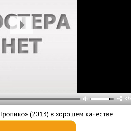
0
0
s
0
um
Тропико» (2013) в хорошем качестве