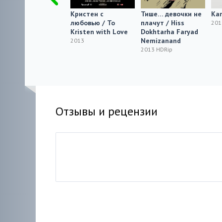
Travel Express
Кристен с
Тише… девочки не
Ka
любовью / To
плачут / Hiss
2013 HDRip
201
Kristen with Love
Dokhtarha Faryad
Nemizanand
2013
2013 HDRip
Отзывы и рецензии