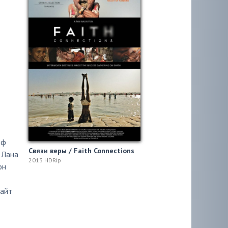
фф
Связи веры / Faith Connections
,
Лана
2013 HDRip
он
Райт