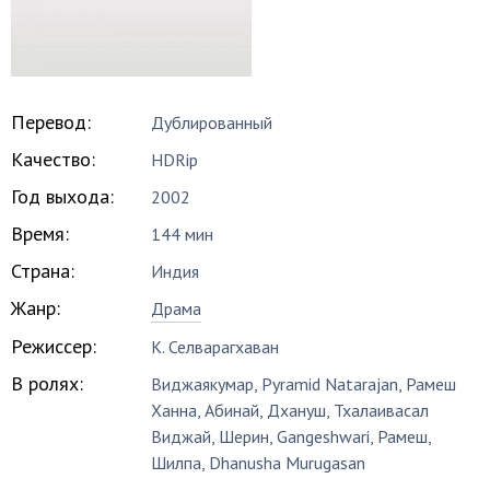
Перевод:
Дублированный
Качество:
HDRip
Год выхода:
2002
Время:
144 мин
Страна:
Индия
Жанр:
Драма
Режиссер:
К. Селварагхаван
В ролях:
Виджаякумар
,
Pyramid Natarajan
,
Рамеш
Ханна
,
Абинай
,
Дхануш
,
Тхалаивасал
Виджай
,
Шерин
,
Gangeshwari
,
Рамеш
,
Шилпа
,
Dhanusha Murugasan