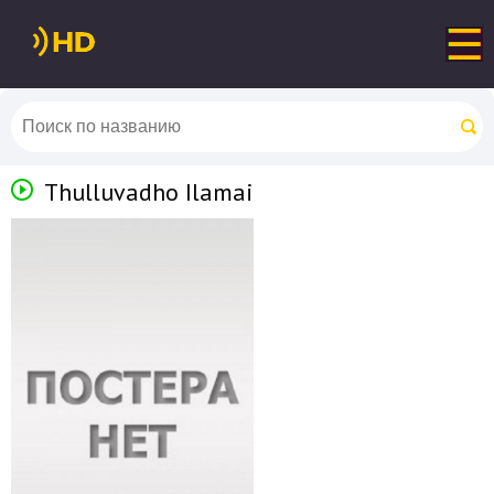
Thulluvadho Ilamai