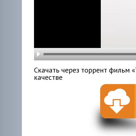
hd216
hd144
highre
hd108
hd720
large
medi
small
tiny
Скачать через торрент фильм «T
качестве