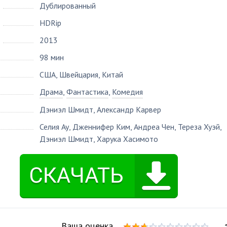
Дублированный
HDRip
2013
98 мин
США, Швейцария, Китай
Драма
,
Фантастика
,
Комедия
Дэниэл Шмидт
,
Александр Карвер
Селия Ау
,
Дженнифер Ким
,
Андреа Чен
,
Тереза Хуэй
,
Дэниэл Шмидт
,
Харука Хасимото
Ваша оценка