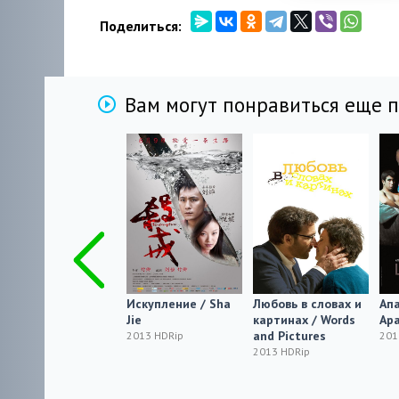
Поделиться:
Вам могут понравиться еще 
Meine
Искупление / Sha
Любовь в словах и
Апа
Beschneidung
Jie
картинах / Words
Ap
and Pictures
2013
2013 HDRip
201
2013 HDRip