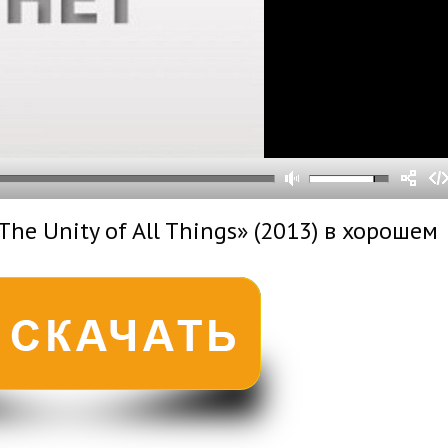
0
0
s
0
um
he Unity of All Things» (2013) в хорошем