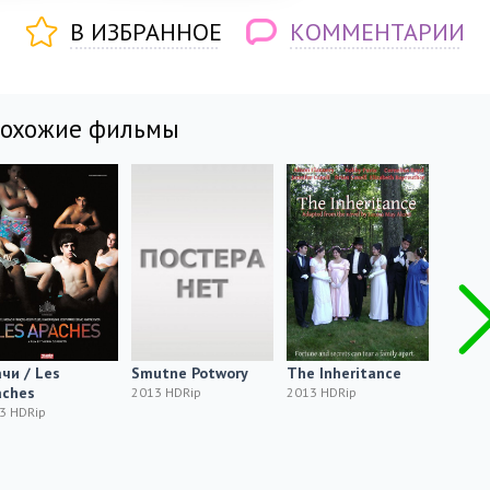
В ИЗБРАННОЕ
КОММЕНТАРИИ
похожие фильмы
чи / Les
Smutne Potwory
The Inheritance
Until 
aches
2013 HDRip
2013 HDRip
2013 H
3 HDRip