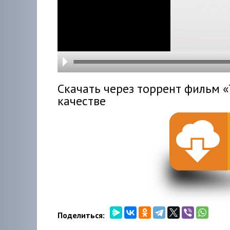
hd216
hd144
highre
hd108
hd720
large
medi
small
tiny
Скачать через торрент фильм «
качестве
Поделиться: