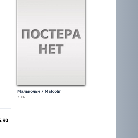
Малькольм / Malcolm
2002
3.90