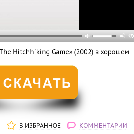
0
0
s
0
um
The Hitchhiking Game» (2002) в хорошем
В ИЗБРАННОЕ
КОММЕНТАРИИ