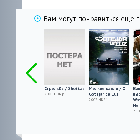
Вам могут понравиться еще 
Превращение
Стрельба / Shottas
Мелкие капли / O
Ва
Gotejar da Luz
выс
2002 HDRip
2002 HDRip
Wa
2002 HDRip
Hei
200