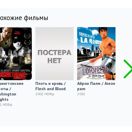
похожие фильмы
шингтонские
Плоть и кровь /
Айрон Палм / Aieon
Un mo
оты /
Flesh and Blood
pam
2002 H
shington
2002 HDRip
2002
ghts
2 HDRip